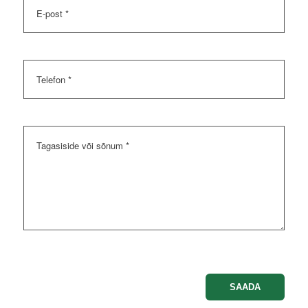
E-
post
Telefon
Sõnum
Please leave this field empty.