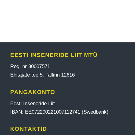
EESTI INSENERIDE LIIT MTÜ
Reg. nr 80007571
Ehitajate tee 5, Tallinn 12616
PANGAKONTO
Eesti Inseneride Liit
IBAN: EE072200221007112741 (Swedbank)
KONTAKTID