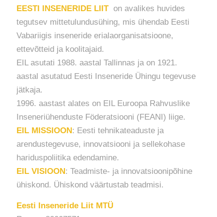
EESTI INSENERIDE LIIT
on avalikes huvides
tegutsev mittetulundusühing, mis ühendab Eesti
Vabariigis inseneride erialaorganisatsioone,
ettevõtteid ja koolitajaid.
EIL asutati 1988. aastal Tallinnas ja on 1921.
aastal asutatud Eesti Inseneride Ühingu tegevuse
jätkaja.
1996. aastast alates on EIL Euroopa Rahvuslike
Inseneriühenduste Föderatsiooni (FEANI) liige.
EIL MISSIOON
: Eesti tehnikateaduste ja
arendustegevuse, innovatsiooni ja sellekohase
hariduspoliitika edendamine.
EIL VISIOON
: Teadmiste- ja innovatsioonipõhine
ühiskond. Ühiskond väärtustab teadmisi.
Eesti Inseneride Liit MTÜ