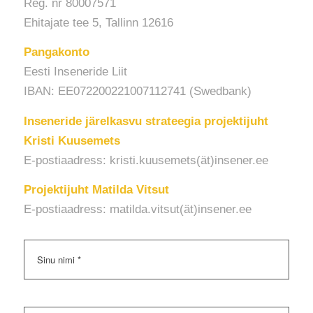
Reg. nr 80007571
Ehitajate tee 5, Tallinn 12616
Pangakonto
Eesti Inseneride Liit
IBAN: EE072200221007112741 (Swedbank)
Inseneride järelkasvu strateegia projektijuht
Kristi Kuusemets
E-postiaadress: kristi.kuusemets(ät)insener.ee
Projektijuht Matilda Vitsut
E-postiaadress: matilda.vitsut(ät)insener.ee
Nimi