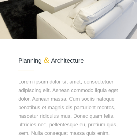
&
Planning
Architecture
Lorem ipsum dolor sit amet, consectetuer
adipiscing elit. Aenean commodo ligula eget
dolor. Aenean massa. Cum sociis natoque
penatibus et magnis dis parturient montes,
nascetur ridiculus mus. Donec quam felis,
ultricies nec, pellentesque eu, pretium quis,
sem. Nulla consequat massa quis enim.