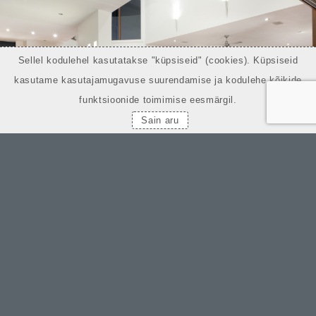
Sellel kodulehel kasutatakse "küpsiseid" (cookies). Küpsiseid
kasutame kasutajamugavuse suurendamise ja kodulehe kõikide
funktsioonide toimimise eesmärgil.
Sain aru
Furniture Selection